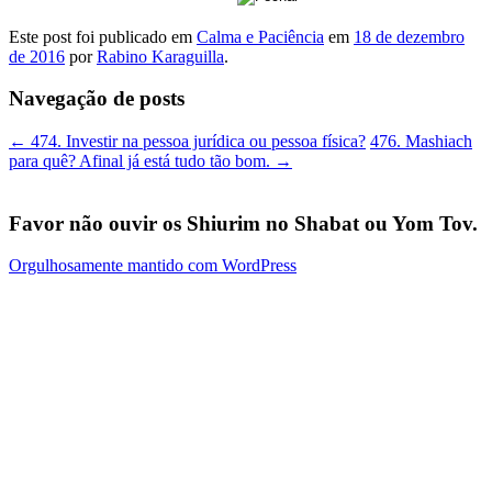
Este post foi publicado em
Calma e Paciência
em
18 de dezembro
de 2016
por
Rabino Karaguilla
.
Navegação de posts
←
474. Investir na pessoa jurídica ou pessoa física?
476. Mashiach
para quê? Afinal já está tudo tão bom.
→
Favor não ouvir os Shiurim no Shabat ou Yom Tov.
Orgulhosamente mantido com WordPress