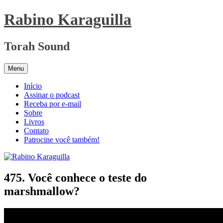
Pular
Rabino Karaguilla
para
o
conteúdo
Torah Sound
Menu
Início
Assinar o podcast
Receba por e-mail
Sobre
Livros
Contato
Patrocine você também!
475. Você conhece o teste do
marshmallow?