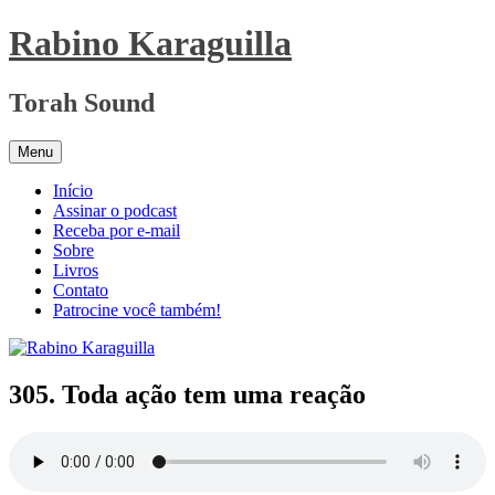
Pular
Rabino Karaguilla
para
o
conteúdo
Torah Sound
Menu
Início
Assinar o podcast
Receba por e-mail
Sobre
Livros
Contato
Patrocine você também!
305. Toda ação tem uma reação