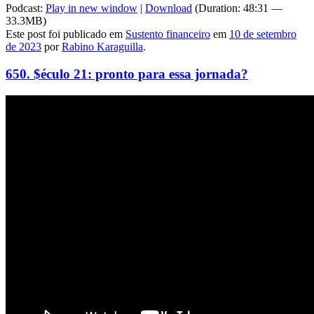
Podcast:
Play in new window
|
Download
(Duration: 48:31 —
33.3MB)
Este post foi publicado em
Sustento financeiro
em
10 de setembro
de 2023
por
Rabino Karaguilla
.
650. $éculo 21: pronto para essa jornada?