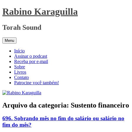
Pular
Rabino Karaguilla
para
o
conteúdo
Torah Sound
Menu
Início
Assinar o podcast
Receba por e-mail
Sobre
Livros
Contato
Patrocine você também!
Arquivo da categoria:
Sustento financeiro
696. Sobrando mês no fim do salário ou salário no
fim do mês?