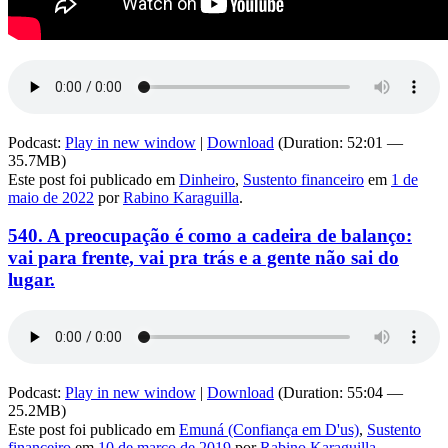
Podcast:
Play in new window
|
Download
(Duration: 52:01 —
35.7MB)
Este post foi publicado em
Dinheiro
,
Sustento financeiro
em
1 de
maio de 2022
por
Rabino Karaguilla
.
540. A preocupação é como a cadeira de balanço:
vai para frente, vai pra trás e a gente não sai do
lugar.
Podcast:
Play in new window
|
Download
(Duration: 55:04 —
25.2MB)
Este post foi publicado em
Emuná (Confiança em D'us)
,
Sustento
financeiro
em
10 de março de 2019
por
Rabino Karaguilla
.