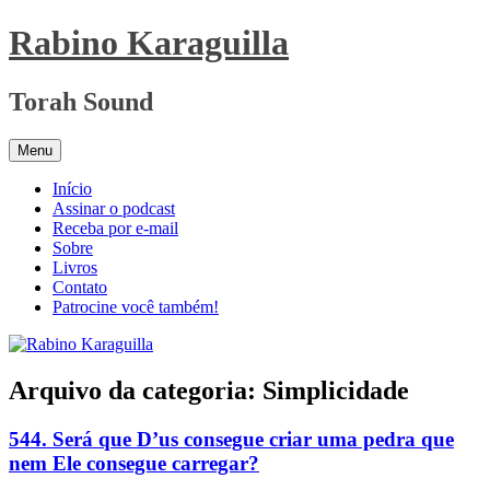
Pular
Rabino Karaguilla
para
o
conteúdo
Torah Sound
Menu
Início
Assinar o podcast
Receba por e-mail
Sobre
Livros
Contato
Patrocine você também!
Arquivo da categoria:
Simplicidade
544. Será que D’us consegue criar uma pedra que
nem Ele consegue carregar?