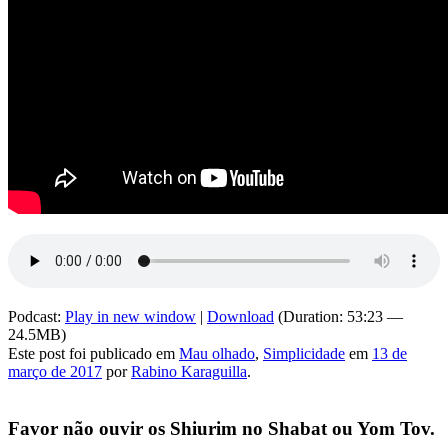
Podcast:
Play in new window
|
Download
(Duration: 53:23 —
24.5MB)
Este post foi publicado em
Mau olhado
,
Simplicidade
em
13 de
março de 2017
por
Rabino Karaguilla
.
Favor não ouvir os Shiurim no Shabat ou Yom Tov.