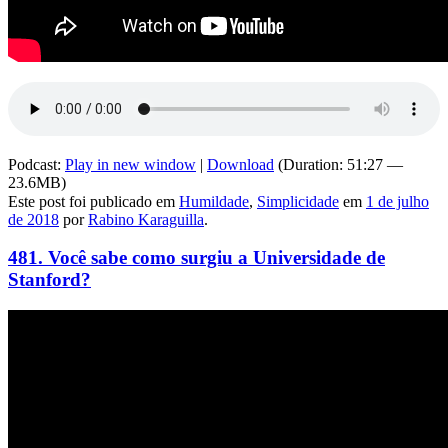
Podcast:
Play in new window
|
Download
(Duration: 51:27 —
23.6MB)
Este post foi publicado em
Humildade
,
Simplicidade
em
1 de julho
de 2018
por
Rabino Karaguilla
.
481. Você sabe como surgiu a Universidade de
Stanford?