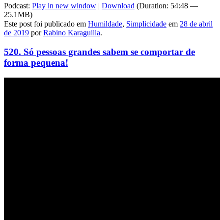
Podcast:
Play in new window
|
Download
(Duration: 54:48 —
25.1MB)
Este post foi publicado em
Humildade
,
Simplicidade
em
28 de abril
de 2019
por
Rabino Karaguilla
.
520. Só pessoas grandes sabem se comportar de
forma pequena!