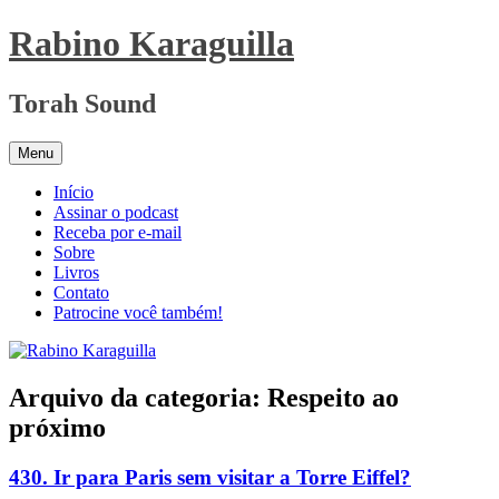
Pular
Rabino Karaguilla
para
o
conteúdo
Torah Sound
Menu
Início
Assinar o podcast
Receba por e-mail
Sobre
Livros
Contato
Patrocine você também!
Arquivo da categoria:
Respeito ao
próximo
430. Ir para Paris sem visitar a Torre Eiffel?