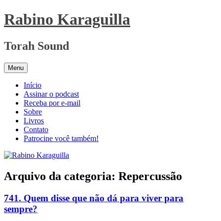
Pular
Rabino Karaguilla
para
o
conteúdo
Torah Sound
Menu
Início
Assinar o podcast
Receba por e-mail
Sobre
Livros
Contato
Patrocine você também!
Arquivo da categoria:
Repercussão
741. Quem disse que não dá para viver para
sempre?