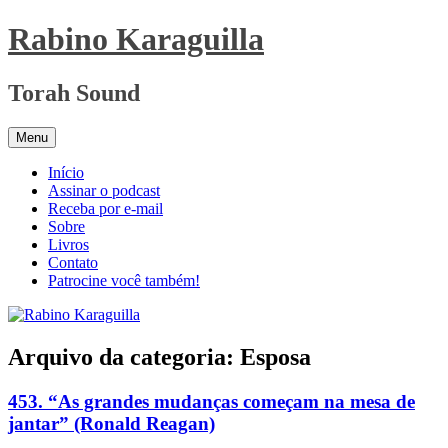
Pular
Rabino Karaguilla
para
o
conteúdo
Torah Sound
Menu
Início
Assinar o podcast
Receba por e-mail
Sobre
Livros
Contato
Patrocine você também!
Arquivo da categoria:
Esposa
453. “As grandes mudanças começam na mesa de
jantar” (Ronald Reagan)