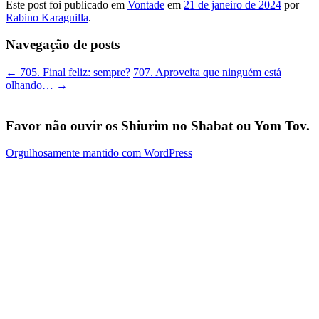
Este post foi publicado em
Vontade
em
21 de janeiro de 2024
por
Rabino Karaguilla
.
Navegação de posts
←
705. Final feliz: sempre?
707. Aproveita que ninguém está
olhando…
→
Favor não ouvir os Shiurim no Shabat ou Yom Tov.
Orgulhosamente mantido com WordPress