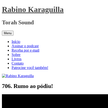
Pular
Rabino Karaguilla
para
o
conteúdo
Torah Sound
Menu
Início
Assinar o podcast
Receba por e-mail
Sobre
Livros
Contato
Patrocine você também!
706. Rumo ao pódiu!