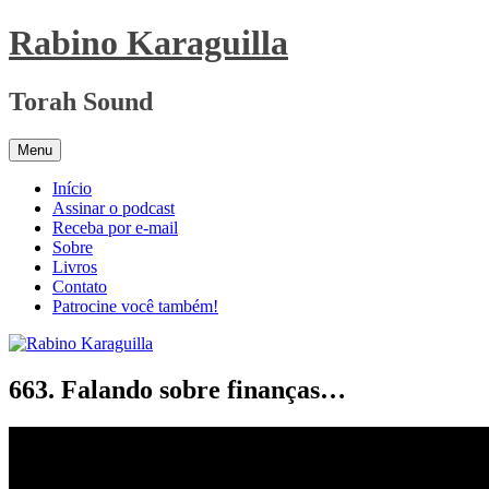
Pular
Rabino Karaguilla
para
o
conteúdo
Torah Sound
Menu
Início
Assinar o podcast
Receba por e-mail
Sobre
Livros
Contato
Patrocine você também!
663. Falando sobre finanças…