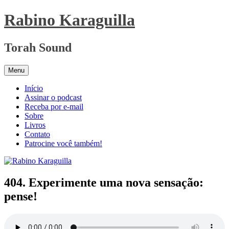
Pular
Rabino Karaguilla
para
o
conteúdo
Torah Sound
Menu
Início
Assinar o podcast
Receba por e-mail
Sobre
Livros
Contato
Patrocine você também!
404. Experimente uma nova sensação:
pense!