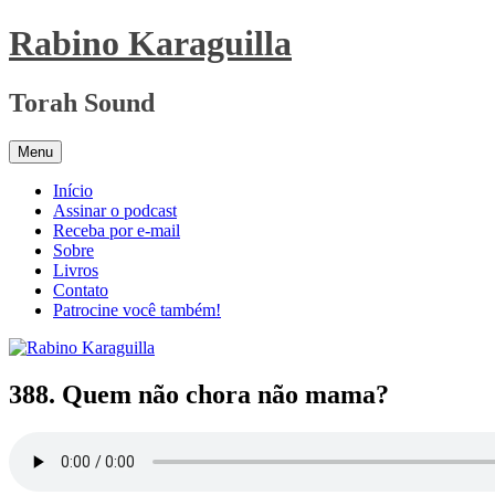
Pular
Rabino Karaguilla
para
o
conteúdo
Torah Sound
Menu
Início
Assinar o podcast
Receba por e-mail
Sobre
Livros
Contato
Patrocine você também!
388. Quem não chora não mama?