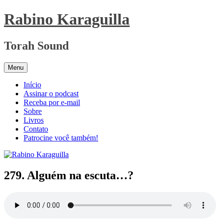
Pular
Rabino Karaguilla
para
o
conteúdo
Torah Sound
Menu
Início
Assinar o podcast
Receba por e-mail
Sobre
Livros
Contato
Patrocine você também!
279. Alguém na escuta…?