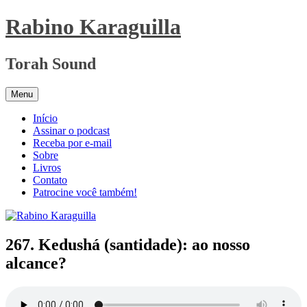
Pular
Rabino Karaguilla
para
o
conteúdo
Torah Sound
Menu
Início
Assinar o podcast
Receba por e-mail
Sobre
Livros
Contato
Patrocine você também!
267. Kedushá (santidade): ao nosso
alcance?