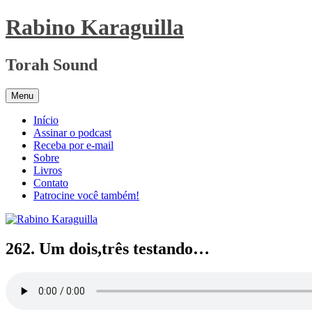
Pular
Rabino Karaguilla
para
o
conteúdo
Torah Sound
Menu
Início
Assinar o podcast
Receba por e-mail
Sobre
Livros
Contato
Patrocine você também!
262. Um dois,três testando…